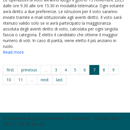
dalle ore 9.30 alle ore 15:30 in modalità telematica. Ogni votante
avrà diritto a due preferenze. Le istruzioni per il voto saranno
inviate tramite e-mail istituzionale agli aventi diritto. Il voto sarà
ritenuto valido solo se vi avrà partecipato la maggioranza
assoluta degli aventi diritto di voto, calcolata per ogni singola
fascia o categoria. È eletto il candidato che ottiene il maggior
numero di voti. In caso di parità, viene eletto il più anziano in
ruolo.
Read more
about
Decreto
elezioni
componente
first
previous
…
3
4
5
6
7
8
9
studentesca
10
11
…
next
last
nella
Giunta
di
Dipartimento
© Università degli Studi di Roma "La Sapienza" - Piazzale Aldo
Moro 5, 00185 Roma