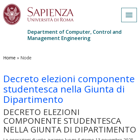
Togg
navig
Department of Computer, Control and
Management Engineering
Skip
to
main
Home
»
Node
content
Decreto elezioni componente
studentesca nella Giunta di
Dipartimento
DECRETO ELEZIONI
COMPONENTE STUDENTESCA
NELLA GIUNTA DI DIPARTIMENTO
Le operazioni di voto avranno luogo il giorno 13 novembre 2025