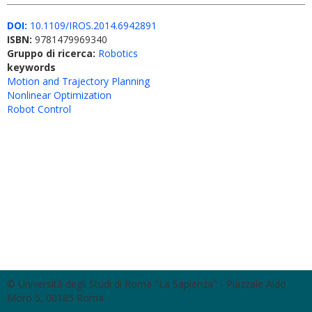
DOI:
10.1109/IROS.2014.6942891
ISBN:
9781479969340
Gruppo di ricerca:
Robotics
keywords
Motion and Trajectory Planning
Nonlinear Optimization
Robot Control
© Università degli Studi di Roma "La Sapienza" - Piazzale Aldo
Moro 5, 00185 Roma