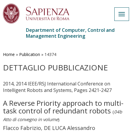
Togg
navig
Department of Computer, Control and
Management Engineering
Skip
to
main
Home
»
Publication
»
14374
content
DETTAGLIO PUBBLICAZIONE
2014, 2014 IEEE/RSJ International Conference on
Intelligent Robots and Systems, Pages 2421-2427
A Reverse Priority approach to multi-
task control of redundant robots
(
04b
Atto di convegno in volume
)
Flacco Fabrizio, DE LUCA Alessandro