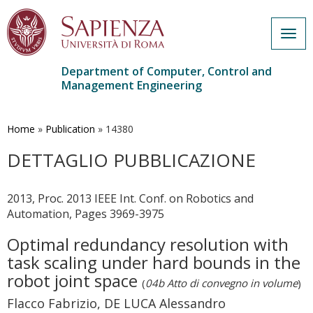
Togg
navig
Department of Computer, Control and
Management Engineering
Skip
to
main
Home
»
Publication
»
14380
content
DETTAGLIO PUBBLICAZIONE
2013, Proc. 2013 IEEE Int. Conf. on Robotics and
Automation, Pages 3969-3975
Optimal redundancy resolution with
task scaling under hard bounds in the
robot joint space
(
04b Atto di convegno in volume
)
Flacco Fabrizio, DE LUCA Alessandro