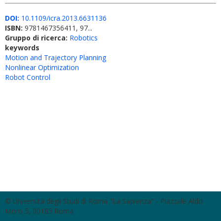
DOI:
10.1109/icra.2013.6631136
ISBN:
9781467356411, 97...
Gruppo di ricerca:
Robotics
keywords
Motion and Trajectory Planning
Nonlinear Optimization
Robot Control
© Università degli Studi di Roma "La Sapienza" - Piazzale Aldo
Moro 5, 00185 Roma