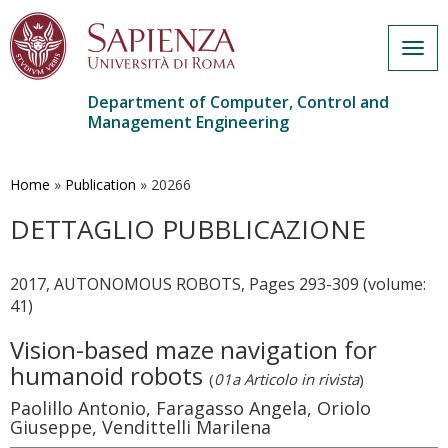
Togg
navig
Department of Computer, Control and
Management Engineering
Skip
to
main
Home
»
Publication
»
20266
content
DETTAGLIO PUBBLICAZIONE
2017, AUTONOMOUS ROBOTS, Pages 293-309 (volume:
41)
Vision-based maze navigation for
humanoid robots
(
01a Articolo in rivista
)
Paolillo Antonio, Faragasso Angela, Oriolo
Giuseppe, Vendittelli Marilena