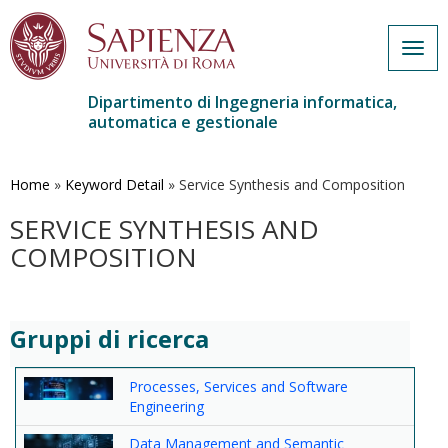
Togg
navig
Dipartimento di Ingegneria informatica,
automatica e gestionale
Salta
al
contenuto
Home
»
Keyword Detail
»
Service Synthesis and Composition
principale
SERVICE SYNTHESIS AND
COMPOSITION
Gruppi di ricerca
Processes, Services and Software
Engineering
Data Management and Semantic