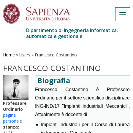
Togg
navig
Dipartimento di Ingegneria informatica,
automatica e gestionale
Salta
al
contenuto
Home
»
Users
»
Francesco Costantino
principale
FRANCESCO COSTANTINO
Biografia
Francesco Costantino è Professore
Ordinario per il settore scientifico disciplinare
Professore
ING-IND/17 "Impianti Industriali Meccanici".
Ordinario
Attualmente è docente di
pagina
personale
Impianti Industriali per il Corso di Laurea
stanza:
A125
in Ingegneria Gestionale,